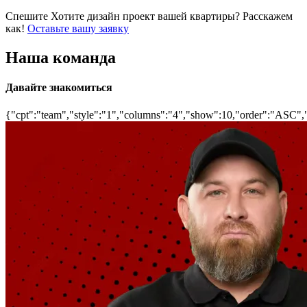
Спешите
Хотите дизайн проект вашей квартиры? Расскажем
как!
Оставьте вашу заявку
Наша команда
Давайте знакомиться
{"cpt":"team","style":"1","columns":"4","show":10,"order":"ASC",