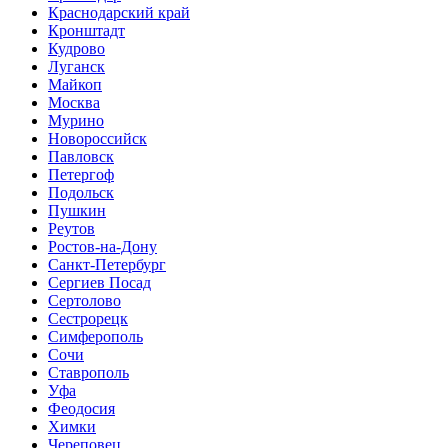
Краснодарский край
Кронштадт
Кудрово
Луганск
Майкоп
Москва
Мурино
Новороссийск
Павловск
Петергоф
Подольск
Пушкин
Реутов
Ростов-на-Дону
Санкт-Петербург
Сергиев Посад
Сертолово
Сестрорецк
Симферополь
Сочи
Ставрополь
Уфа
Феодосия
Химки
Череповец